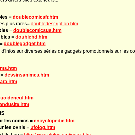
les =
doublecomicsfr.htm
es plus rares=
doubledescription.htm
bles =
doublecomicsus.htm
bles =
doublebd.htm
 =
doublegadget.htm
d'Infos sur diverses séries de gadgets promotionnels sur les c
ilms.htm
 =
dessinsanimes.htm
ara.htm
uoideneuf.htm
landusite.htm
NS
r les comics =
encyclopedie.htm
ur les ovnis =
ufolog.htm
te Ufo Log =
http://www.ufolog.org/index.htm