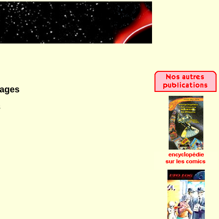
pages
s