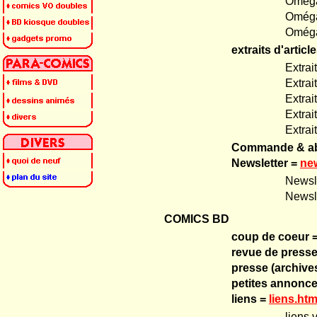
Oméga
Oméga
Oméga
extraits d'articl
Extra
Extra
Extrai
Extrai
Extrai
Commande & a
Newsletter =
new
Newsle
Newsle
COMICS BD
coup de coeur 
revue de press
presse (archive
petites annonc
liens =
liens.ht
liens 