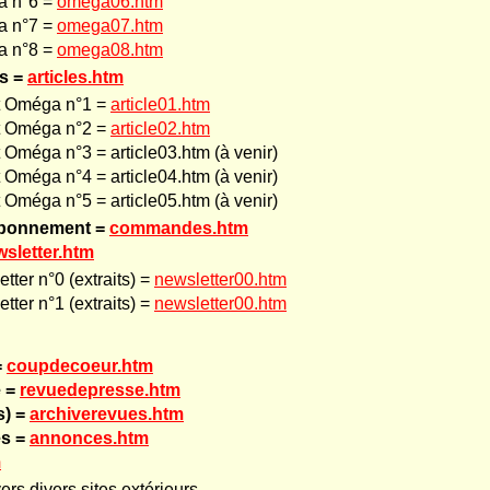
 n°6 =
omega06.htm
 n°7 =
omega07.htm
 n°8 =
omega08.htm
es =
articles.htm
it Oméga n°1 =
article01.htm
it Oméga n°2 =
article
02.htm
t Oméga n°3 = article03.htm (à venir)
t Oméga n°4 = article04.htm (à venir)
t Oméga n°5 = article05.htm (à venir)
bonnement =
commandes.htm
sletter.htm
tter n°0 (extraits) =
newsletter00.htm
tter n°1 (extraits) =
newsletter00.htm
=
coupdecoeur.htm
e =
revuedepresse.htm
s) =
archiverevues.htm
es =
annonces.htm
m
vers divers sites extérieurs...