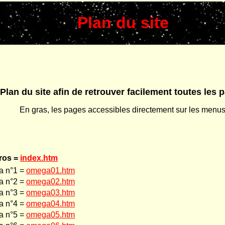
Plan du site
Plan du site afin de retrouver facilement toutes les 
En gras, les pages accessibles directement sur les menu
ros =
index.htm
 n°1 =
omega01.htm
 n°2 =
omega02.htm
 n°3 =
omega03.htm
 n°4 =
omega04.htm
 n°5 =
omega05.htm