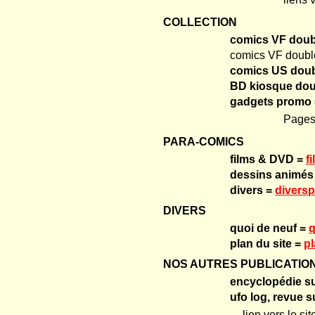
COLLECTION
comics VF doub
comics VF doubl
comics US dou
BD kiosque dou
gadgets promo
Pages 
PARA-COMICS
films & DVD =
f
dessins animés
divers =
diversp
DIVERS
quoi de neuf =
q
plan du site =
p
NOS AUTRES PUBLICATIO
encyclopédie su
ufo log, revue s
lien vers le si