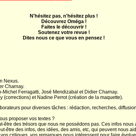
N'hésitez pas, n'hésitez plus !
Découvrez Oméga !
Faites le découvrir !
Soutenez votre revue !
Dites nous ce que vous en pensez !
on Nexus.
ier Charnay.
an-Michel Ferragatti, José Mendizabal et Didier Charnay.
y (corrections) et Nadine Perrot (création de la maquette).
orateurs pour diverses tâches : rédaction, recherches, diffusion,
ous proposer vos textes ?
ut-être des trésors que nous ne possédons pas. Ces infos nous a
-être des infos, des idées, des amis, etc, qui peuvent nous aid
s, vos critiques, vos remarques nous intéressent pour faire évol