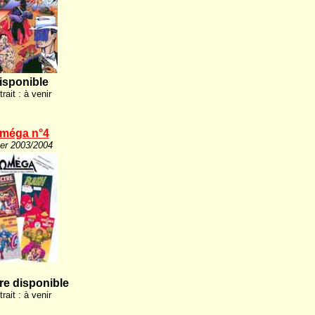
isponible
rait : à venir
méga n°4
er 2003/2004
e disponible
rait : à venir