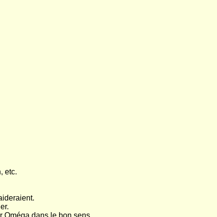
 etc.
ideraient.
er.
uer Oméga dans le bon sens...