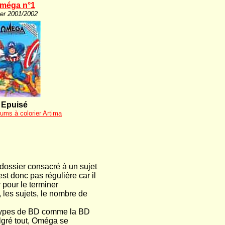
méga n°1
er 2001/2002
Epuisé
bums à colorier Artima
dossier consacré à un sujet
t donc pas régulière car il
 pour le terminer
, les sujets, le nombre de
s types de BD comme la BD
algré tout, Oméga se