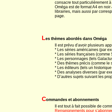
consacre tout particulièrement à
Oméga est de format A4 en noir &
librairies, mais aussi par corre
page.
L
es thèmes abordés dans Oméga
Il est prévu d'avoir plusieurs ap
* Les séries américaines (par e
* Les séries françaises (comme S
* Les personnages (tels Galactus
* Des thèmes précis (comme le si
* Les éditeurs (tels un historiqu
* Des analyses diverses (par exe
* D'autres sujets suivant les pr
C
ommandes et abonnements
Il est tout à fait possible de c
Renseignements pour s'abonner