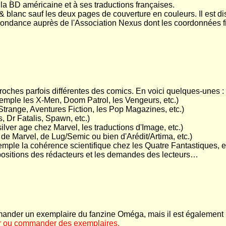
 la BD américaine et à ses traductions françaises.
 blanc sauf les deux pages de couverture en couleurs. Il est d
spondance auprès de l'Association Nexus dont les coordonnées f
proches parfois différentes des comics. En voici quelques-unes :
xemple les X-Men, Doom Patrol, les Vengeurs, etc.)
trange, Aventures Fiction, les Pop Magazines, etc.)
, Dr Fatalis, Spawn, etc.)
lver age chez Marvel, les traductions d'Image, etc.)
e de Marvel, de Lug/Semic ou bien d'Arédit/Artima, etc.)
mple la cohérence scientifique chez les Quatre Fantastiques, et
opositions des rédacteurs et les demandes des lecteurs…
ommander un exemplaire du fanzine Oméga, mais il est également 
 ou commander des exemplaires.